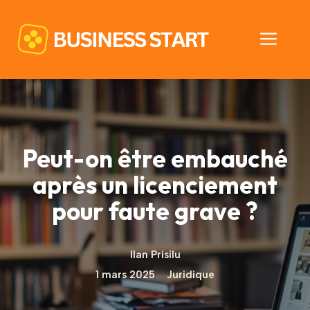
Aller
au
Men
contenu
Peut-on être embauché
après un licenciement
pour faute grave ?
Ilan Prisilu
1 mars 2025
Juridique