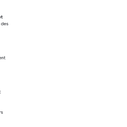
et
t des
ent
t
rs