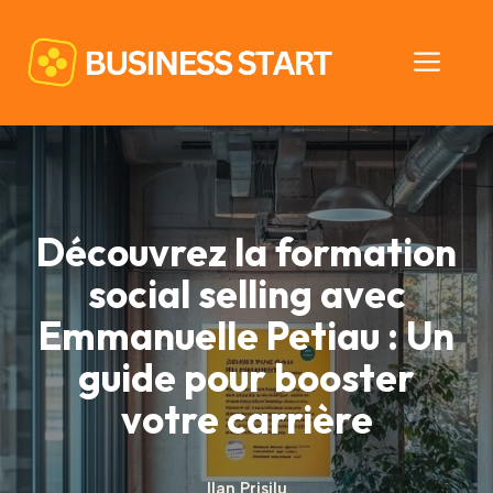
Aller
au
Men
contenu
Découvrez la formation
social selling avec
Emmanuelle Petiau : Un
guide pour booster
votre carrière
Ilan Prisilu